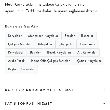
Not:
Korkuluklarımız sadece Çilek ürünleri ile
uyumludur. Farklı markalar ile uyum sağlamamaktadır.
Bunlara da Göz Atın
Karyolalar
Montessori Karyolalar
Bazalar
Ranzalar
Çalışma Masaları
Kitaplıklar
Şifonyerler
Komodinler
Korkuluklar
Beşikler
Bebek Karyolaları
Alt Karyolalar
Araba Yatak
Home Ofis Çalışma Masaları
Çatısız Karyolalar
Başlıksız Karyolalar
ÜCRETSIZ KURULUM VE TESLIMAT
SATIŞ SONRASI HIZMET