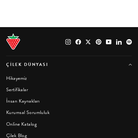
Instagram
Facebook
X
Pinterest
YouTube
LinkedI
Sp
ÇILEK DÜNYASI
Hikayemiz
Sertifikalar
İnsan Kaynakları
Kurumsal Sorumluluk
Online Katalog
Çilek Blog