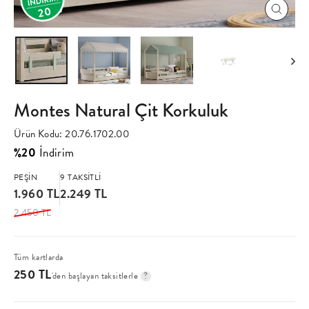
20
Kapat
(esc)
Montes Natural Çit Korkuluk
Ürün Kodu:
20.76.1702.00
%20
İndirim
Üst
Satış
PEŞİN
9 TAKSİTLİ
1.960 TL
2.249 TL
fiyatı
fiyatı
2.450 TL
Tüm kartlarda
250 TL
'den başlayan taksitlerle
?