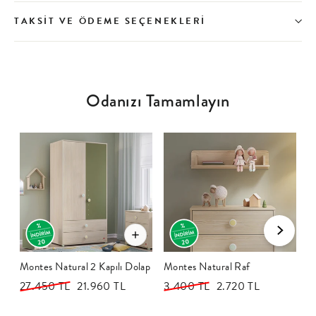
TAKSIT VE ÖDEME SEÇENEKLERI
Odanızı Tamamlayın
20
20
Montes Natural 2 Kapılı Dolap
Montes Natural Raf
M
Üst
27.450 TL
Satış
21.960 TL
Üst
3.400 TL
Satış
2.720 TL
Ü
9
fiyatı
fiyatı
fiyatı
fiyatı
fi