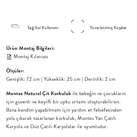
Paylaş
Pin'le
missing:
tr.general.s
Sağ-Sol Kullanımı
Yuvarlatılmış Köşeler
Ürün Montaj Bilgileri:
Montaj Kılavuzu
Ölçüler:
Genişlik: 72 cm | Yükseklik: 25 cm | Derinlik: 2 cm
Montes Natural Çit Korkuluk
ile bebeğin ve çocukların
için güvenli ve keyifli bir uyku ortamı oluşturabilirsin.
Bana kendim yapabilmem için yardım et felsefesinden
yola çıkarak tasarlanan korkuluk, Montes Yan Çatılı
Karyola ve Düz Çatılı Karyolalar ile uyumludur.