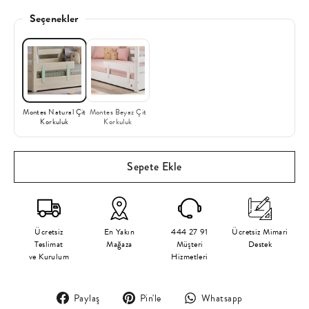
Seçenekler
Montes Natural Çit
Montes Beyaz Çit
Korkuluk
Korkuluk
Sepete Ekle
Ücretsiz
En Yakın
444 27 91
Ücretsiz Mimari
Teslimat
Mağaza
Müşteri
Destek
ve Kurulum
Hizmetleri
Facebook'ta
Pinterest'te
Translation
Paylaş
Pin'le
Whatsapp